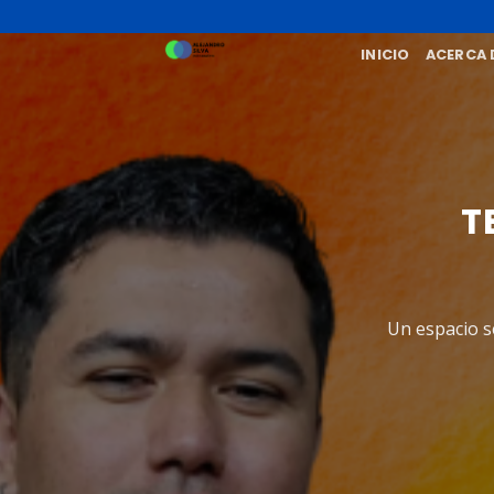
Skip
to
INICIO
ACERCA 
content
T
Un espacio s