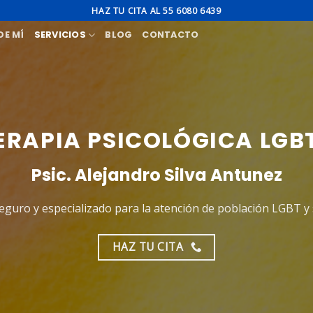
HAZ TU CITA AL 55 6080 6439
DE MÍ
SERVICIOS
BLOG
CONTACTO
ERAPIA PSICOLÓGICA LGB
Psic. Alejandro Silva Antunez
eguro y especializado para la atención de población LGBT y 
HAZ TU CITA