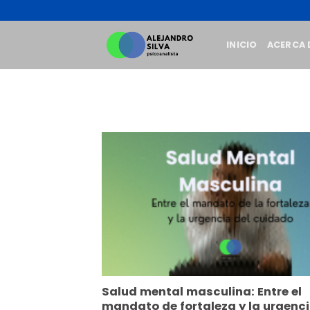
Skip
to
content
INICIO
ACERCA 
Salud mental masculina: Entre el
mandato de fortaleza y la urgenci